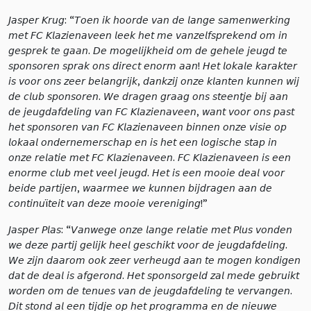
𝘑𝘢𝘴𝘱𝘦𝘳 𝘒𝘳𝘶𝘨: “𝘛𝘰𝘦𝘯 𝘪𝘬 𝘩𝘰𝘰𝘳𝘥𝘦 𝘷𝘢𝘯 𝘥𝘦 𝘭𝘢𝘯𝘨𝘦 𝘴𝘢𝘮𝘦𝘯𝘸𝘦𝘳𝘬𝘪𝘯𝘨
𝘮𝘦𝘵 𝘍𝘊 𝘒𝘭𝘢𝘻𝘪𝘦𝘯𝘢𝘷𝘦𝘦𝘯 𝘭𝘦𝘦𝘬 𝘩𝘦𝘵 𝘮𝘦 𝘷𝘢𝘯𝘻𝘦𝘭𝘧𝘴𝘱𝘳𝘦𝘬𝘦𝘯𝘥 𝘰𝘮 𝘪𝘯
𝘨𝘦𝘴𝘱𝘳𝘦𝘬 𝘵𝘦 𝘨𝘢𝘢𝘯. 𝘋𝘦 𝘮𝘰𝘨𝘦𝘭𝘪𝘫𝘬𝘩𝘦𝘪𝘥 𝘰𝘮 𝘥𝘦 𝘨𝘦𝘩𝘦𝘭𝘦 𝘫𝘦𝘶𝘨𝘥 𝘵𝘦
𝘴𝘱𝘰𝘯𝘴𝘰𝘳𝘦𝘯 𝘴𝘱𝘳𝘢𝘬 𝘰𝘯𝘴 𝘥𝘪𝘳𝘦𝘤𝘵 𝘦𝘯𝘰𝘳𝘮 𝘢𝘢𝘯! 𝘏𝘦𝘵 𝘭𝘰𝘬𝘢𝘭𝘦 𝘬𝘢𝘳𝘢𝘬𝘵𝘦𝘳
𝘪𝘴 𝘷𝘰𝘰𝘳 𝘰𝘯𝘴 𝘻𝘦𝘦𝘳 𝘣𝘦𝘭𝘢𝘯𝘨𝘳𝘪𝘫𝘬, 𝘥𝘢𝘯𝘬𝘻𝘪𝘫 𝘰𝘯𝘻𝘦 𝘬𝘭𝘢𝘯𝘵𝘦𝘯 𝘬𝘶𝘯𝘯𝘦𝘯 𝘸𝘪𝘫
𝘥𝘦 𝘤𝘭𝘶𝘣 𝘴𝘱𝘰𝘯𝘴𝘰𝘳𝘦𝘯. 𝘞𝘦 𝘥𝘳𝘢𝘨𝘦𝘯 𝘨𝘳𝘢𝘢𝘨 𝘰𝘯𝘴 𝘴𝘵𝘦𝘦𝘯𝘵𝘫𝘦 𝘣𝘪𝘫 𝘢𝘢𝘯
𝘥𝘦 𝘫𝘦𝘶𝘨𝘥𝘢𝘧𝘥𝘦𝘭𝘪𝘯𝘨 𝘷𝘢𝘯 𝘍𝘊 𝘒𝘭𝘢𝘻𝘪𝘦𝘯𝘢𝘷𝘦𝘦𝘯, 𝘸𝘢𝘯𝘵 𝘷𝘰𝘰𝘳 𝘰𝘯𝘴 𝘱𝘢𝘴𝘵
𝘩𝘦𝘵 𝘴𝘱𝘰𝘯𝘴𝘰𝘳𝘦𝘯 𝘷𝘢𝘯 𝘍𝘊 𝘒𝘭𝘢𝘻𝘪𝘦𝘯𝘢𝘷𝘦𝘦𝘯 𝘣𝘪𝘯𝘯𝘦𝘯 𝘰𝘯𝘻𝘦 𝘷𝘪𝘴𝘪𝘦 𝘰𝘱
𝘭𝘰𝘬𝘢𝘢𝘭 𝘰𝘯𝘥𝘦𝘳𝘯𝘦𝘮𝘦𝘳𝘴𝘤𝘩𝘢𝘱 𝘦𝘯 𝘪𝘴 𝘩𝘦𝘵 𝘦𝘦𝘯 𝘭𝘰𝘨𝘪𝘴𝘤𝘩𝘦 𝘴𝘵𝘢𝘱 𝘪𝘯
𝘰𝘯𝘻𝘦 𝘳𝘦𝘭𝘢𝘵𝘪𝘦 𝘮𝘦𝘵 𝘍𝘊 𝘒𝘭𝘢𝘻𝘪𝘦𝘯𝘢𝘷𝘦𝘦𝘯. 𝘍𝘊 𝘒𝘭𝘢𝘻𝘪𝘦𝘯𝘢𝘷𝘦𝘦𝘯 𝘪𝘴 𝘦𝘦𝘯
𝘦𝘯𝘰𝘳𝘮𝘦 𝘤𝘭𝘶𝘣 𝘮𝘦𝘵 𝘷𝘦𝘦𝘭 𝘫𝘦𝘶𝘨𝘥. 𝘏𝘦𝘵 𝘪𝘴 𝘦𝘦𝘯 𝘮𝘰𝘰𝘪𝘦 𝘥𝘦𝘢𝘭 𝘷𝘰𝘰𝘳
𝘣𝘦𝘪𝘥𝘦 𝘱𝘢𝘳𝘵𝘪𝘫𝘦𝘯, 𝘸𝘢𝘢𝘳𝘮𝘦𝘦 𝘸𝘦 𝘬𝘶𝘯𝘯𝘦𝘯 𝘣𝘪𝘫𝘥𝘳𝘢𝘨𝘦𝘯 𝘢𝘢𝘯 𝘥𝘦
𝘤𝘰𝘯𝘵𝘪𝘯𝘶ï𝘵𝘦𝘪𝘵 𝘷𝘢𝘯 𝘥𝘦𝘻𝘦 𝘮𝘰𝘰𝘪𝘦 𝘷𝘦𝘳𝘦𝘯𝘪𝘨𝘪𝘯𝘨!”
𝘑𝘢𝘴𝘱𝘦𝘳 𝘗𝘭𝘢𝘴: “𝘝𝘢𝘯𝘸𝘦𝘨𝘦 𝘰𝘯𝘻𝘦 𝘭𝘢𝘯𝘨𝘦 𝘳𝘦𝘭𝘢𝘵𝘪𝘦 𝘮𝘦𝘵 𝘗𝘭𝘶𝘴 𝘷𝘰𝘯𝘥𝘦𝘯
𝘸𝘦 𝘥𝘦𝘻𝘦 𝘱𝘢𝘳𝘵𝘪𝘫 𝘨𝘦𝘭𝘪𝘫𝘬 𝘩𝘦𝘦𝘭 𝘨𝘦𝘴𝘤𝘩𝘪𝘬𝘵 𝘷𝘰𝘰𝘳 𝘥𝘦 𝘫𝘦𝘶𝘨𝘥𝘢𝘧𝘥𝘦𝘭𝘪𝘯𝘨.
𝘞𝘦 𝘻𝘪𝘫𝘯 𝘥𝘢𝘢𝘳𝘰𝘮 𝘰𝘰𝘬 𝘻𝘦𝘦𝘳 𝘷𝘦𝘳𝘩𝘦𝘶𝘨𝘥 𝘢𝘢𝘯 𝘵𝘦 𝘮𝘰𝘨𝘦𝘯 𝘬𝘰𝘯𝘥𝘪𝘨𝘦𝘯
𝘥𝘢𝘵 𝘥𝘦 𝘥𝘦𝘢𝘭 𝘪𝘴 𝘢𝘧𝘨𝘦𝘳𝘰𝘯𝘥. 𝘏𝘦𝘵 𝘴𝘱𝘰𝘯𝘴𝘰𝘳𝘨𝘦𝘭𝘥 𝘻𝘢𝘭 𝘮𝘦𝘥𝘦 𝘨𝘦𝘣𝘳𝘶𝘪𝘬𝘵
𝘸𝘰𝘳𝘥𝘦𝘯 𝘰𝘮 𝘥𝘦 𝘵𝘦𝘯𝘶𝘦𝘴 𝘷𝘢𝘯 𝘥𝘦 𝘫𝘦𝘶𝘨𝘥𝘢𝘧𝘥𝘦𝘭𝘪𝘯𝘨 𝘵𝘦 𝘷𝘦𝘳𝘷𝘢𝘯𝘨𝘦𝘯.
𝘋𝘪𝘵 𝘴𝘵𝘰𝘯𝘥 𝘢𝘭 𝘦𝘦𝘯 𝘵𝘪𝘫𝘥𝘫𝘦 𝘰𝘱 𝘩𝘦𝘵 𝘱𝘳𝘰𝘨𝘳𝘢𝘮𝘮𝘢 𝘦𝘯 𝘥𝘦 𝘯𝘪𝘦𝘶𝘸𝘦