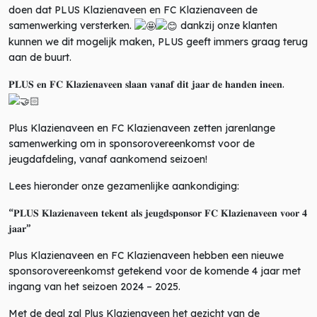
doen dat PLUS Klazienaveen en FC Klazienaveen de
samenwerking versterken.
dankzij onze klanten
kunnen we dit mogelijk maken, PLUS geeft immers graag terug
aan de buurt.
𝐏𝐋𝐔𝐒 𝐞𝐧 𝐅𝐂 𝐊𝐥𝐚𝐳𝐢𝐞𝐧𝐚𝐯𝐞𝐞𝐧 𝐬𝐥𝐚𝐚𝐧 𝐯𝐚𝐧𝐚𝐟 𝐝𝐢𝐭 𝐣𝐚𝐚𝐫 𝐝𝐞 𝐡𝐚𝐧𝐝𝐞𝐧 𝐢𝐧𝐞𝐞𝐧.
Plus Klazienaveen en FC Klazienaveen zetten jarenlange
samenwerking om in sponsorovereenkomst voor de
jeugdafdeling, vanaf aankomend seizoen!
Lees hieronder onze gezamenlijke aankondiging:
“𝐏𝐋𝐔𝐒 𝐊𝐥𝐚𝐳𝐢𝐞𝐧𝐚𝐯𝐞𝐞𝐧 𝐭𝐞𝐤𝐞𝐧𝐭 𝐚𝐥𝐬 𝐣𝐞𝐮𝐠𝐝𝐬𝐩𝐨𝐧𝐬𝐨𝐫 𝐅𝐂 𝐊𝐥𝐚𝐳𝐢𝐞𝐧𝐚𝐯𝐞𝐞𝐧 𝐯𝐨𝐨𝐫 𝟒
𝐣𝐚𝐚𝐫”
Plus Klazienaveen en FC Klazienaveen hebben een nieuwe
sponsorovereenkomst getekend voor de komende 4 jaar met
ingang van het seizoen 2024 – 2025.
Met de deal zal Plus Klazienaveen het gezicht van de