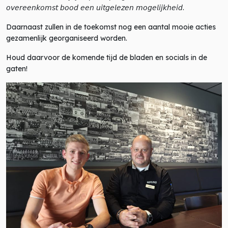
𝘰𝘷𝘦𝘳𝘦𝘦𝘯𝘬𝘰𝘮𝘴𝘵 𝘣𝘰𝘰𝘥 𝘦𝘦𝘯 𝘶𝘪𝘵𝘨𝘦𝘭𝘦𝘻𝘦𝘯 𝘮𝘰𝘨𝘦𝘭𝘪𝘫𝘬𝘩𝘦𝘪𝘥.
Daarnaast zullen in de toekomst nog een aantal mooie acties
gezamenlijk georganiseerd worden.
Houd daarvoor de komende tijd de bladen en socials in de
gaten!