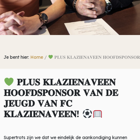
Je bent hier:
Home
/
𝐏𝐋𝐔𝐒 𝐊𝐋𝐀𝐙𝐈𝐄𝐍𝐀𝐕𝐄𝐄𝐍 𝐇𝐎𝐎𝐅𝐃𝐒𝐏𝐎𝐍𝐒𝐎𝐑
𝐏𝐋𝐔𝐒 𝐊𝐋𝐀𝐙𝐈𝐄𝐍𝐀𝐕𝐄𝐄𝐍
𝐇𝐎𝐎𝐅𝐃𝐒𝐏𝐎𝐍𝐒𝐎𝐑 𝐕𝐀𝐍 𝐃𝐄
𝐉𝐄𝐔𝐆𝐃 𝐕𝐀𝐍 𝐅𝐂
𝐊𝐋𝐀𝐙𝐈𝐄𝐍𝐀𝐕𝐄𝐄𝐍!
Supertrots zijn we dat we eindelijk de aankondiging kunnen