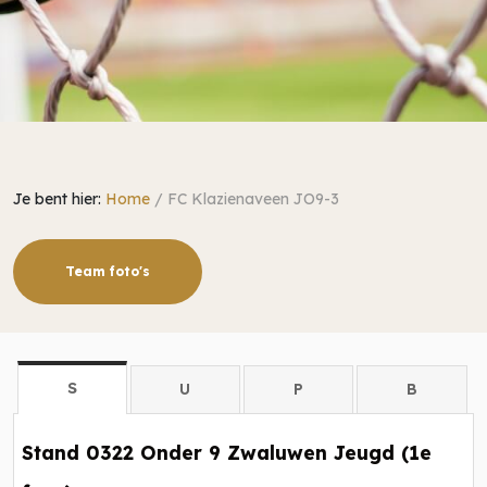
Je bent hier:
Home
/
FC Klazienaveen JO9-3
Team foto's
S
U
P
B
Stand 0322 Onder 9 Zwaluwen Jeugd (1e