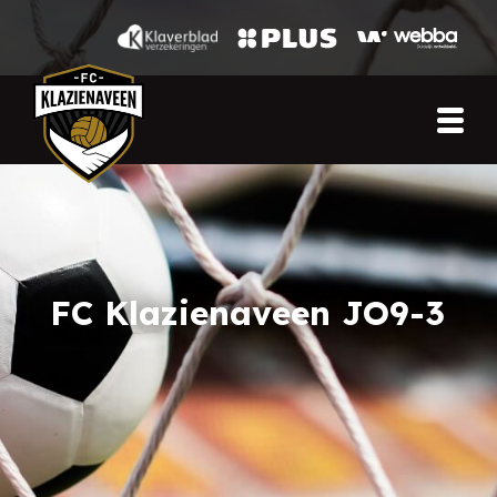
FC Klazienaveen JO9-3