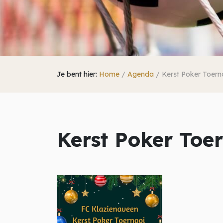
Je bent hier:
Home
/
Agenda
/
Kerst Poker Toern
Kerst Poker Toe