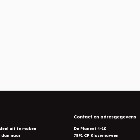
Contact en adresgegevens
deel uit te maken
De Planeet 4-10
l dan naar
7891 CP Klazienaveen