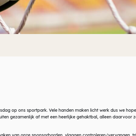
sdag op ons sportpark. Vele handen maken licht werk dus we hop
uiten gezamenlijk af met een heerlijke gehaktbal, alleen daarvoor 
ken van onze sponsorborden, vlaggen controleren/vervangen, trib