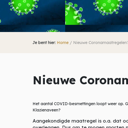
Je bent hier:
Home
/
Nieuwe Coronamaatregelen?
Nieuwe Coronam
Het aantal COVID-besmettingen loopt weer op. G
Klazienaveen?
Aangekondigde maatregel is o.a. dat o
overleggen. Dus om te mogen sporten mo