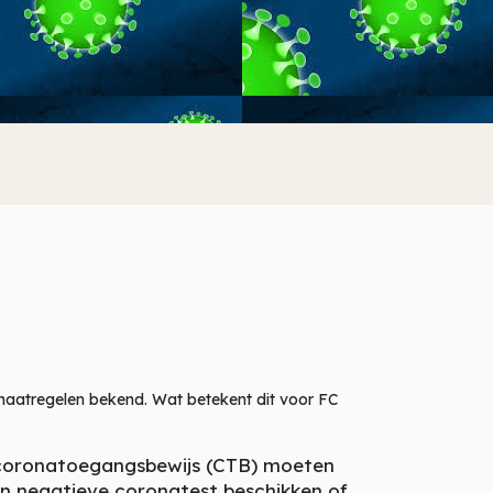
maatregelen bekend. Wat betekent dit voor FC
 coronatoegangsbewijs (CTB) moeten
en negatieve coronatest beschikken of