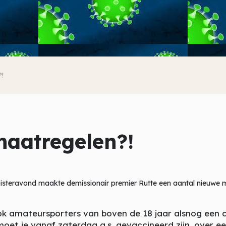
!
aatregelen?!
isteravond maakte demissionair premier Rutte een aantal nieuwe 
ok amateursporters van boven de 18 jaar alsnog een
et je vanaf zaterdag a.s. gevaccineerd zijn, over e