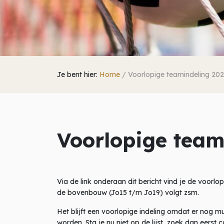
Je bent hier:
Home
/
Voorlopige teamindeling 20
Voorlopige team
Via de link onderaan dit bericht vind je de voor
de bovenbouw (Jo15 t/m Jo19) volgt zsm.
Het blijft een voorlopige indeling omdat er nog mu
worden. Sta je nu niet op de lijst, zoek dan eerst c