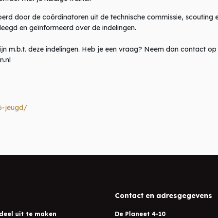
voerd door de coördinatoren uit de technische commissie, scouting 
leegd en geïnformeerd over de indelingen.
 m.b.t. deze indelingen. Heb je een vraag? Neem dan contact op m
n.nl
6-jeugd/
Contact en adresgegevens
deel uit te maken
De Planeet 4-10